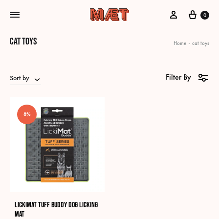
My Account
Cart
0
cat toys
Home
-
cat toys
Filter By
Sort by
8%
LickiMat Tuff Buddy dog licking
mat