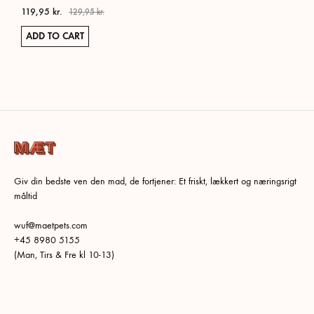
119,95
kr.
129,95
kr.
ADD TO CART
Giv din bedste ven den mad, de fortjener: Et friskt, lækkert og næringsrigt
måltid
wuf@maetpets.com
+45 8980 5155
(Man, Tirs & Fre kl 10-13)