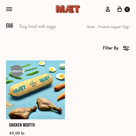
My Account
Cart
0
Egg
Dog food with eggs
Home
-
Products tagged “Egg”
Filter By
UDSOLGT
Chicken Risotto
45,00
kr.