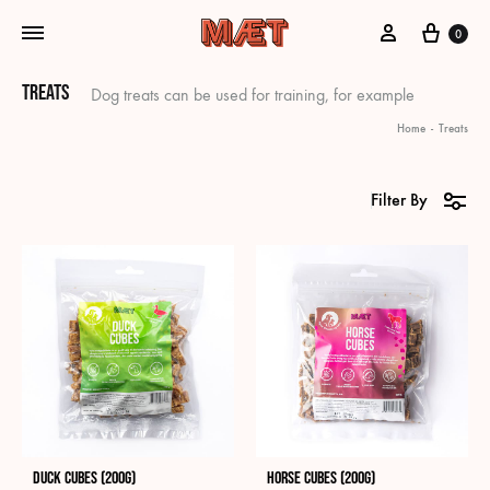
My Account
Cart
0
Treats
Dog treats can be used for training, for example
Home
-
Treats
Filter By
Duck Cubes (200g)
Horse Cubes (200g)