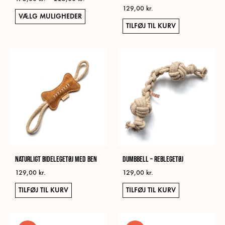
129,00
kr.
175,00 kr.
Dette
VÆLG MULIGHEDER
til
vare
TILFØJ TIL KURV
225,00 kr.
har
flere
varianter.
Mulighederne
kan
vælges
på
varesiden
Naturligt Bidelegetøj med ben
Dumbbell – Reblegetøj
129,00
kr.
129,00
kr.
TILFØJ TIL KURV
TILFØJ TIL KURV