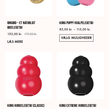
Ringbid – Et naturligt
KONG Puppy Hvalpelegetøj
bidelegetøj
Prisinterval:
85,00
kr.
–
115,00
kr.
153,00
kr.
85,00 kr.
179,00
kr.
Dett
VÆLG MULIGHEDER
til
LÆS MERE
vare
115,00 kr.
har
flere
varia
Muli
kan
vælg
på
vare
KONG Hundelegetøj (Classic)
KONG Extreme Hundelegetøj