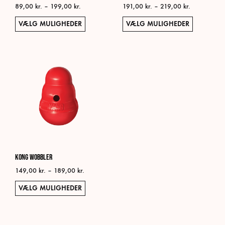
Prisinterval:
Prisinterval:
89,00
kr.
–
199,00
kr.
191,00
kr.
–
219,00
kr.
89,00 kr.
191,00 kr.
Dette
Dett
VÆLG MULIGHEDER
VÆLG MULIGHEDER
til
til
vare
vare
199,00 kr.
219,00 kr.
har
har
flere
flere
varianter.
varia
Mulighederne
Muli
kan
kan
vælges
vælg
på
på
varesiden
vare
KONG Wobbler
Prisinterval:
149,00
kr.
–
189,00
kr.
149,00 kr.
Dette
VÆLG MULIGHEDER
til
vare
189,00 kr.
har
flere