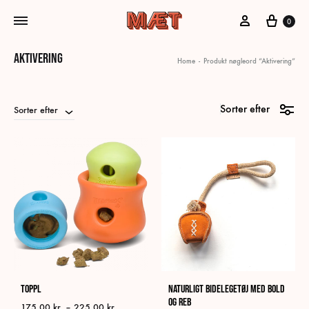
Min konto
Kurv
0
Aktivering
Home
-
Produkt nøgleord “Aktivering”
Sorter efter
Sorter efter
Toppl
Naturligt Bidelegetøj med Bold
og Reb
Prisinterval:
175,00
kr.
–
225,00
kr.