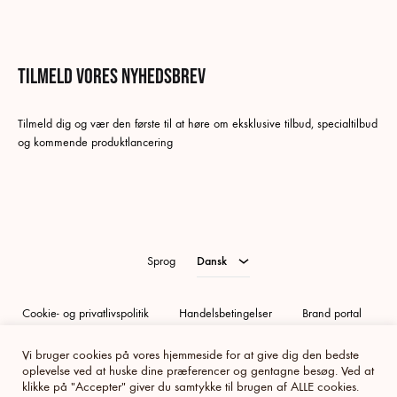
Tilmeld vores nyhedsbrev
Tilmeld dig og vær den første til at høre om eksklusive tilbud, specialtilbud
og kommende produktlancering
Dansk
Sprog
Dansk
Cookie- og privatlivspolitik
Handelsbetingelser
Brand portal
Karriere
MÆT Engros
Vi bruger cookies på vores hjemmeside for at give dig den bedste
Facebook
Instagram
Youtube
Tiktok
Pinterest
oplevelse ved at huske dine præferencer og gentagne besøg. Ved at
Linkedin
klikke på "Accepter" giver du samtykke til brugen af ALLE cookies.