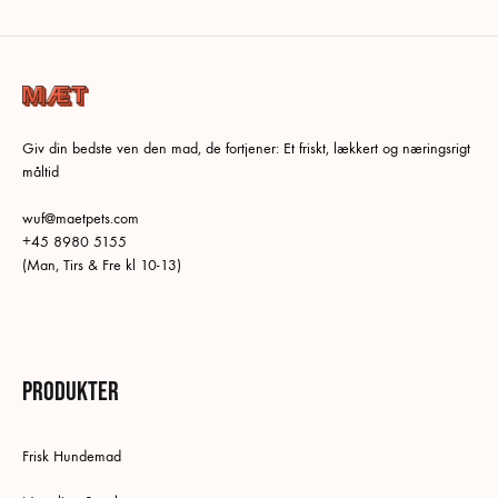
varianter.
Mulighederne
kan
vælges
på
Giv din bedste ven den mad, de fortjener: Et friskt, lækkert og næringsrigt
varesiden
måltid
wuf@maetpets.com
+45 8980 5155
(Man, Tirs & Fre kl 10-13)
Produkter
Frisk Hundemad