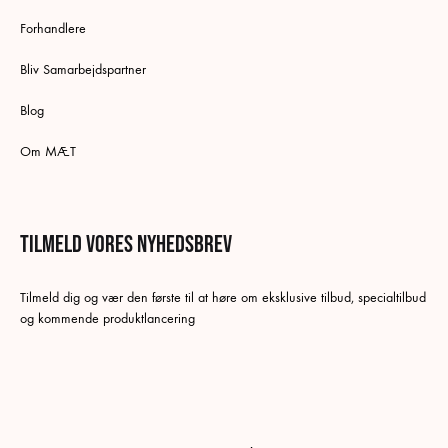
Forhandlere
Bliv Samarbejdspartner
Blog
Om MÆT
Tilmeld vores nyhedsbrev
Dansk
Tilmeld dig og vær den første til at høre om eksklusive tilbud, specialtilbud
Swedish
og kommende produktlancering
German
Norwegian Bokmål
English