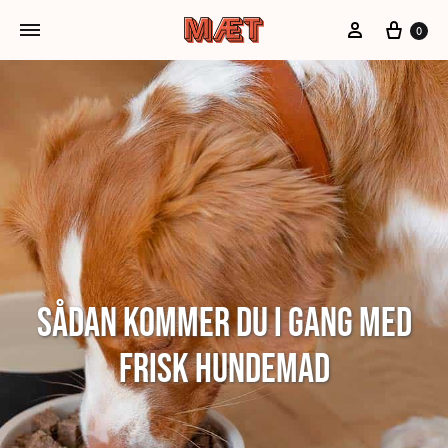
Min konto
Kurv
0
Sådan kommer du i gang med
frisk hundemad