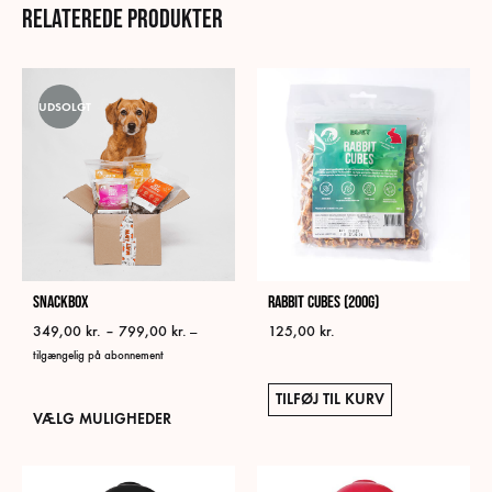
Relaterede produkter
UDSOLGT
Snackbox
Rabbit Cubes (200g)
Prisinterval:
349,00
kr.
–
799,00
kr.
125,00
kr.
—
349,00 kr.
tilgængelig på abonnement
til
799,00 kr.
TILFØJ TIL KURV
Dette
VÆLG MULIGHEDER
vare
har