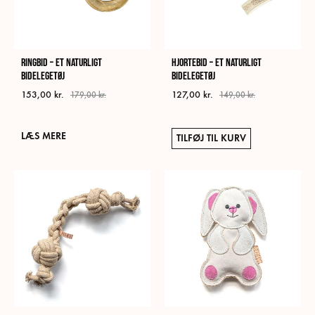
på
på
varesiden
vare
Ringbid – Et naturligt
Hjortebid – Et naturligt
bidelegetøj
bidelegetøj
153,00
kr.
127,00
kr.
179,00
kr.
149,00
kr.
LÆS MERE
TILFØJ TIL KURV