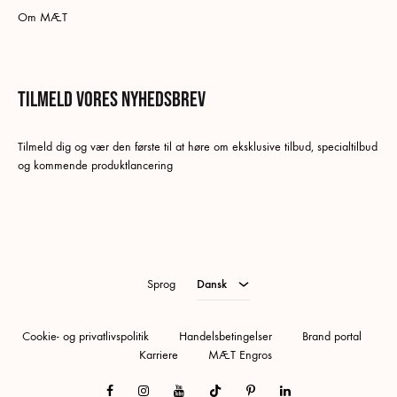
Om MÆT
Tilmeld vores nyhedsbrev
Dansk
Tilmeld dig og vær den første til at høre om eksklusive tilbud, specialtilbud
Swedish
og kommende produktlancering
German
Norwegian Bokmål
English
Sprog
Dansk
Cookie- og privatlivspolitik
Handelsbetingelser
Brand portal
Karriere
MÆT Engros
Facebook
Instagram
Youtube
Tiktok
Pinterest