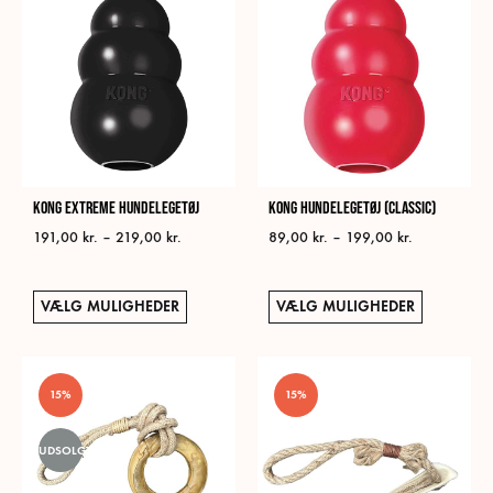
flere
varianter.
Mulighederne
kan
vælges
på
varesiden
KONG Extreme Hundelegetøj
KONG Hundelegetøj (Classic)
Prisinterval:
Prisinterval:
191,00
kr.
–
219,00
kr.
89,00
kr.
–
199,00
kr.
191,00 kr.
89,00 kr.
til
til
Dette
Dett
219,00 kr.
199,00 kr.
VÆLG MULIGHEDER
VÆLG MULIGHEDER
vare
vare
har
har
flere
flere
15%
15%
varianter.
varia
Mulighederne
Muli
UDSOLGT
kan
kan
vælges
vælg