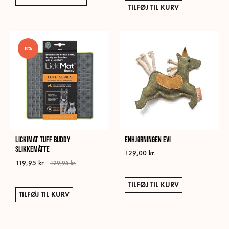
vare
TILFØJ TIL KURV
har
flere
varianter.
8%
Mulighederne
kan
vælges
på
varesiden
LickiMat Tuff Buddy
Enhjørningen Evi
Slikkemåtte
129,00
kr.
119,95
kr.
129,95
kr.
TILFØJ TIL KURV
TILFØJ TIL KURV