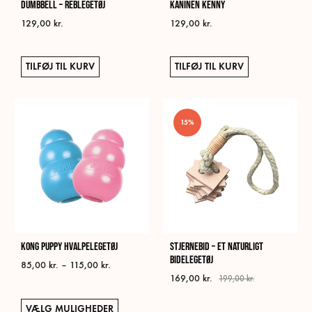
Dumbbell – Reblegetøj
Kaninen Kenny
129,00
kr.
129,00
kr.
TILFØJ TIL KURV
TILFØJ TIL KURV
15%
KONG Puppy Hvalpelegetøj
Stjernebid – Et naturligt
bidelegetøj
Prisinterval:
85,00
kr.
–
115,00
kr.
169,00
kr.
85,00 kr.
199,00
kr.
til
Dette
115,00 kr.
VÆLG MULIGHEDER