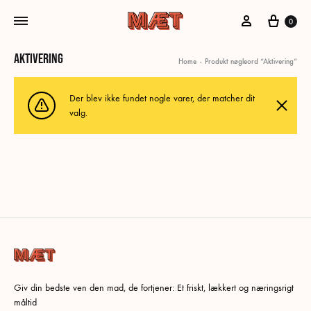
Min konto
Kurv
0
Aktivering
Home
-
Produkt nøgleord “Aktivering”
Der blev ikke fundet nogle varer, der matcher dit
valg.
Giv din bedste ven den mad, de fortjener: Et friskt, lækkert og næringsrigt
måltid