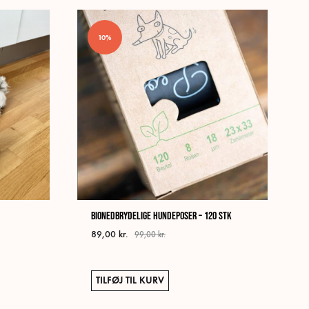
flere
varianter.
10%
Mulighederne
kan
vælges
på
varesiden
Bionedbrydelige Hundeposer – 120 stk
89,00
kr.
99,00
kr.
TILFØJ TIL KURV