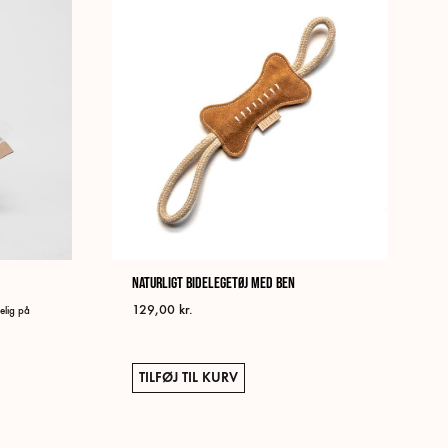
Naturligt Bidelegetøj med ben
rval:
129,00
kr.
elig på
kr.
kr.
TILFØJ TIL KURV
Dette
vare
har