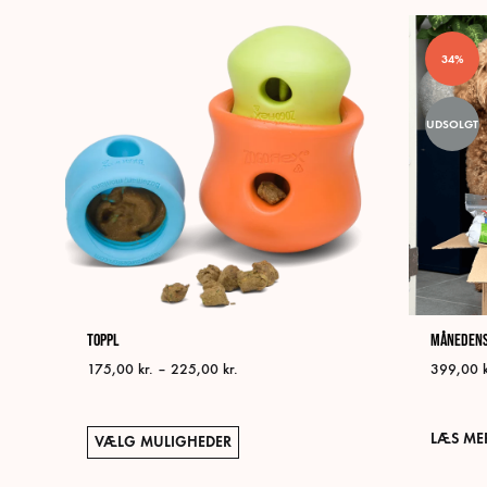
Mulighederne
kan
34%
vælges
på
varesiden
UDSOLGT
Toppl
Månedens
Prisinterval:
175,00
kr.
–
225,00
kr.
399,00
175,00 kr.
til
225,00 kr.
Dette
LÆS ME
VÆLG MULIGHEDER
vare