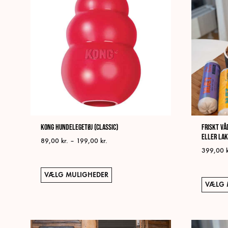
KONG Hundelegetøj (Classic)
Friskt Vå
eller la
Prisinterval:
89,00
kr.
–
199,00
kr.
399,00
89,00 kr.
til
199,00 kr.
Dette
VÆLG MULIGHEDER
vare
VÆLG 
har
flere
varianter.