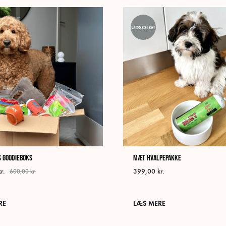
varianter.
Mulighederne
UDSOLGT
kan
vælges
på
varesiden
 Goodieboks
MÆT Hvalpepakke
kr.
399,00
kr.
600,00
kr.
RE
LÆS MERE