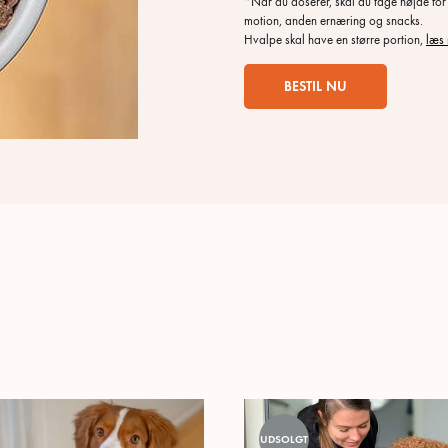
*Når du doserer, skal du tage højde for 
motion, anden ernæring og snacks.
Hvalpe skal have en større portion,
læs 
UDSOLGT