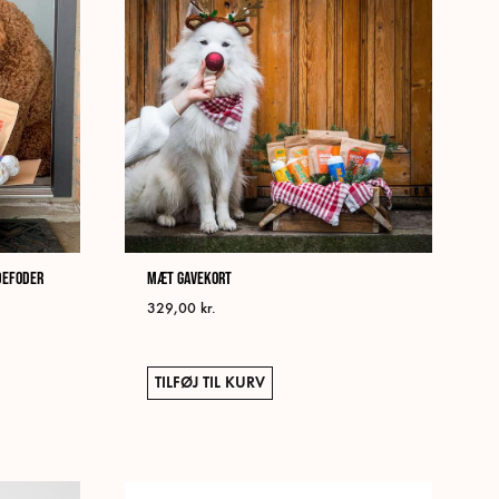
defoder
MÆT Gavekort
329,00
kr.
TILFØJ TIL KURV