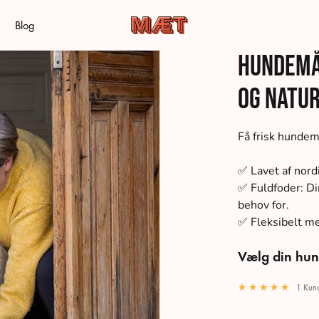
Blog
MÆT
Frisk
Hundemå
Hundemad
af
og natur
de
bedste
råvarer
Få frisk hundema
✅ Lavet af nord
✅
Fuldfoder: Di
behov for.
✅
Fleksibelt m
Vælg din hun
1
Kund
Vurderet
5.00
ud af 5 