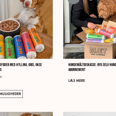
dfoder med kylling, gris, okse
Hundemåltidskasse: Byg Selv Hun
ks
Abonnement
kr.
LÆS MERE
Dette
MULIGHEDER
vare
har
flere