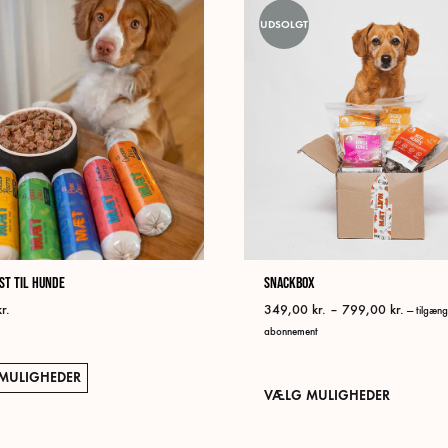
varianter.
UDSOLGT
Mulighederne
kan
vælges
på
varesiden
st til hunde
Snackbox
Prisinte
kr.
349,00
kr.
–
799,00
kr.
—
tilgæng
349,00 
abonnement
til
799,00 
Dette
MULIGHEDER
VÆLG MULIGHEDER
vare
har
flere