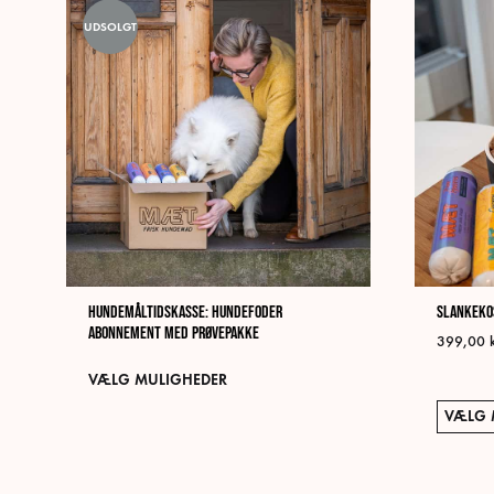
Mulighederne
UDSOLGT
kan
vælges
på
varesiden
Hundemåltidskasse: Hundefoder
Slankeko
Abonnement med Prøvepakke
399,00
Dette
VÆLG MULIGHEDER
vare
VÆLG 
har
flere
varianter.