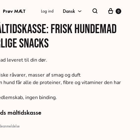
Kurv
Prøv MÆT
Dansk
Log ind
0
Søg
ltidskasse: Frisk hundemad
Dansk
lige snacks
Swedish
German
d leveret til din dør.
Norwegian Bokmål
iske råvarer, masser af smag og duft
English
n hund får alle de proteiner, fibre og vitaminer den har
edlemskab, ingen binding.
ds måltidskasse
eanmeldelse
baseret på
1
kundebedømmelse