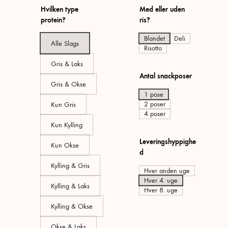
Hvilken type
Med eller uden
protein?
ris?
Blandet
Deli
Alle Slags
Risotto
Gris & Laks
Antal snackposer
Gris & Okse
1 pose
2 poser
Kun Gris
4 poser
Kun Kylling
Leveringshyppighe
Kun Okse
d
Kylling & Gris
Hver anden uge
Hver 4. uge
Kylling & Laks
Hver 8. uge
Kylling & Okse
Okse & Laks