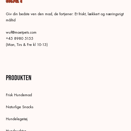
Giv din bedste ven den mad, de fortjener: Et friskt, lækkert og næringsrigt
måltid
wuf@maetpets.com
+45 8980 5155
(Man, Tirs & Fre kl 10-13)
Produkten
Frisk Hundemad
Naturlige Snacks
Hundelegetøj
Hundeudstyr