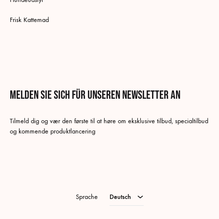
Frisk Kattemad
Melden Sie sich für unseren Newsletter an
Tilmeld dig og vær den første til at høre om eksklusive tilbud, specialtilbud
og kommende produktlancering
Deutsch
Dänisch
Schwedisch
Sprache
Deutsch