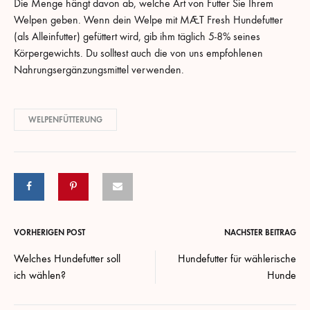
Die Menge hängt davon ab, welche Art von Futter Sie Ihrem
Welpen geben. Wenn dein Welpe mit MÆT Fresh Hundefutter
(als Alleinfutter) gefüttert wird, gib ihm täglich 5-8% seines
Körpergewichts. Du solltest auch die von uns empfohlenen
Nahrungsergänzungsmittel verwenden.
WELPENFÜTTERUNG
Nachnavigation
VORHERIGEN POST
NÄCHSTER BEITRAG
Welches Hundefutter soll
Hundefutter für wählerische
ich wählen?
Hunde