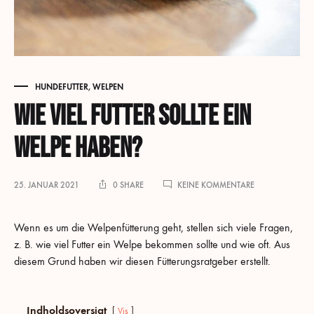
HUNDEFUTTER
,
WELPEN
Wie viel Futter sollte ein
Welpe haben?
ZU
25. JANUAR 2021
0 SHARE
KEINE KOMMENTARE
WIE
VIEL
FUTTER
Wenn es um die Welpenfütterung geht, stellen sich viele Fragen,
SOLLTE
z. B. wie viel Futter ein Welpe bekommen sollte und wie oft. Aus
EIN
diesem Grund haben wir diesen Fütterungsratgeber erstellt.
WELPE
HABEN?
Indholdsoversigt
Vis