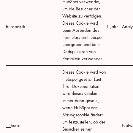
HubSpot verwendet,
um die Besucher der
Website zu verfolgen.
Dieses Cookie wird
hubspotutk
1 Jahr
Analyt
beim Absenden des
Formulars an Hubspot
übergeben und beim
Deduplizieren von
Kontakten verwendet.
Dieses Cookie wird von
Hubspot gesetzt. Laut
ihrer Dokumentation
wird dieses Cookie
immer dann gesetzt,
wenn HubSpot das
Sitzungscookie ändert,
um festzustellen, ob der
__hssrc
Notw
Besucher seinen