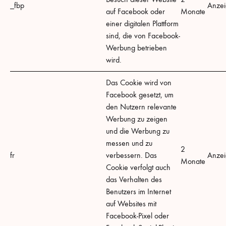
_fbp
Anze
auf Facebook oder
Monate
einer digitalen Plattform
sind, die von Facebook-
Werbung betrieben
wird.
Das Cookie wird von
Facebook gesetzt, um
den Nutzern relevante
Werbung zu zeigen
und die Werbung zu
messen und zu
2
fr
verbessern. Das
Anze
Monate
Cookie verfolgt auch
das Verhalten des
Benutzers im Internet
auf Websites mit
Facebook-Pixel oder