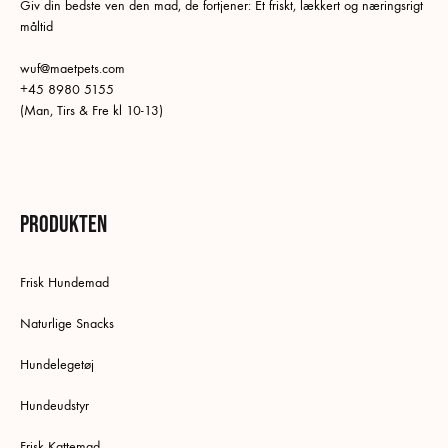
Giv din bedste ven den mad, de fortjener: Et friskt, lækkert og næringsrigt
måltid
wuf@maetpets.com
+45 8980 5155
(Man, Tirs & Fre kl 10-13)
Produkten
Frisk Hundemad
Naturlige Snacks
Hundelegetøj
Hundeudstyr
Frisk Kattemad