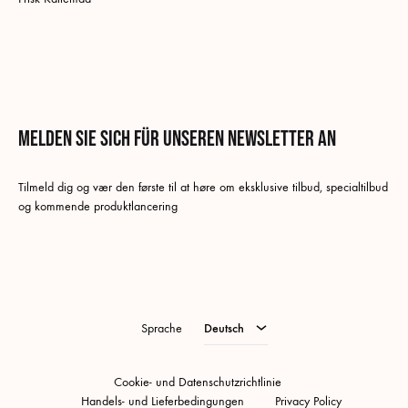
Melden Sie sich für unseren Newsletter an
Deutsch
Tilmeld dig og vær den første til at høre om eksklusive tilbud, specialtilbud
Dänisch
og kommende produktlancering
Schwedisch
Norwegisch (Buchsprache)
Englisch
Sprache
Deutsch
Cookie- und Datenschutzrichtlinie
Handels- und Lieferbedingungen
Privacy Policy