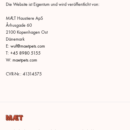
Die Website ist Eigentum und wird veröffentlicht von:
MÆT Haustiere ApS
Århusgade 60
2100 Kopenhagen Ost
Dänemark
E:
wuf@maetpets.com
T:
+45 8980 5155
W:
maetpets.com
CVR-Nr.: 41314575