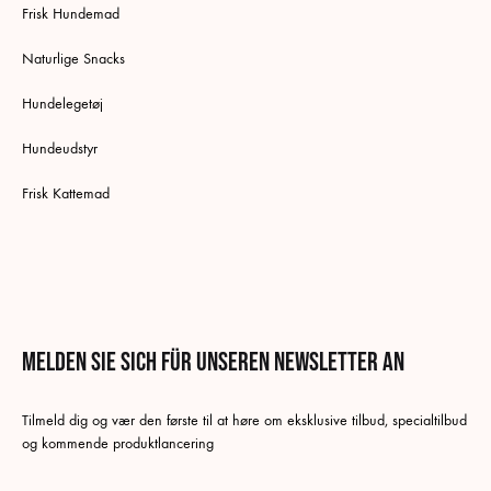
Frisk Hundemad
Naturlige Snacks
Hundelegetøj
Hundeudstyr
Frisk Kattemad
Melden Sie sich für unseren Newsletter an
Deutsch
Tilmeld dig og vær den første til at høre om eksklusive tilbud, specialtilbud
Dänisch
og kommende produktlancering
Schwedisch