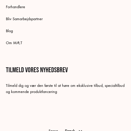
Forhandlere
Bliv Samarbejdspartner
Blog
Om MÆT
Tilmeld vores nyhedsbrev
Dansk
Tilmeld dig og vær den første til at høre om eksklusive tilbud, specialtilbud
Swedish
og kommende produktlancering
German
Norwegian Bokmål
English
Sprog
Dansk