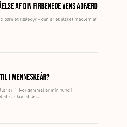
else af din firbenede vens adfærd
d bare et kæledyr – den er et elsket medlem af
til i menneskeår?
ller er: “Hvor gammel er min hund i
 af at sikre, at de…