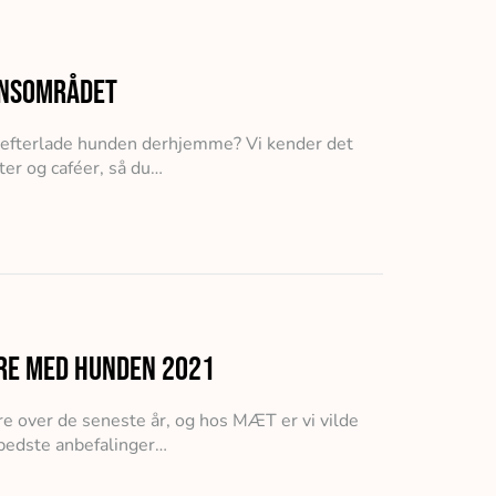
vnsområdet
at efterlade hunden derhjemme? Vi kender det
ter og caféer, så du…
ure med hunden 2021
 over de seneste år, og hos MÆT er vi vilde
 bedste anbefalinger…