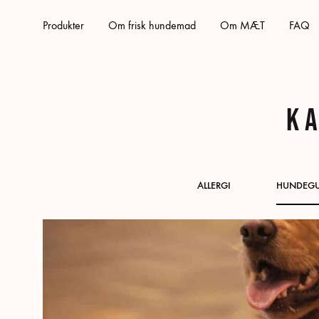
Produkter
Om frisk hundemad
Om MÆT
FAQ
K
ALLERGI
HUNDEGU