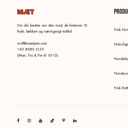
Produ
Giv din bedste ven den mad, de fortjener: Et
Frisk H
friskt, lækkert og næringsrigt måltid
wuf@maetpets.com
Naturlig
+45 8980 5155
(Man, Tirs & Fre kl 10-13)
Hundeleg
Hundeud
Frisk Ka
Facebook
Instagram
Youtube
Tiktok
Pinterest
Linkedin