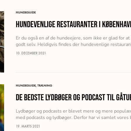
HUNDEGUIDE
Hundevenlige restauranter i Københa
Er du også en af de hundeejere, som ikke er glad for 
godt selv. Heldigvis findes der hundevenlige restauran
10. DECEMBER 2021
HUNDEGUIDE
,
TRÆNING
De bedste lydbøger og podcast til gåt
Lydbøger og podcasts er blevet mere og mere populære
med podcasts og lydbøger. Derfor har vi samlet vores
19. MARTS 2021