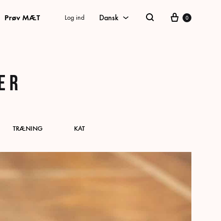
Kurv
Prøv MÆT
Dansk
Log ind
0
Søg
Dansk
Swedish
ER
German
Norwegian Bokmål
English
TRÆNING
KAT