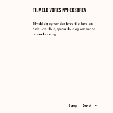
Tilmeld vores nyhedsbrev
Tilmeld dig og vær den første til at høre om
eksklusive tilbud, specialtilbud og kommende
produktlancering
Dansk
Swedish
German
Norwegian Bokmål
English
Sprog
Dansk