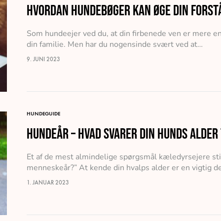
Hvordan Hundebøger kan øge din forstå
Som hundeejer ved du, at din firbenede ven er mere en
din familie. Men har du nogensinde svært ved at…
9. JUNI 2023
HUNDEGUIDE
Hundeår – Hvad svarer din hunds alder 
Et af de mest almindelige spørgsmål kæledyrsejere sti
menneskeår?” At kende din hvalps alder er en vigtig del
1. JANUAR 2023