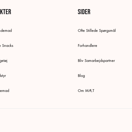
kter
Sider
undemad
Ofte Stillede Spørgsmål
e Snacks
Forhandlere
etøj
Bliv Samarbejdspartner
styr
Blog
ttemad
Om MÆT