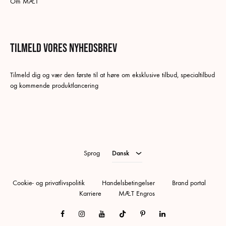
Om MÆT
Tilmeld vores nyhedsbrev
Tilmeld dig og vær den første til at høre om eksklusive tilbud, specialtilbud
og kommende produktlancering
Dansk
Swedish
English
Sprog
Dansk
Cookie- og privatlivspolitik
Handelsbetingelser
Brand portal
Karriere
MÆT Engros
Facebook
Instagram
Youtube
Tiktok
Pinterest
Linkedin