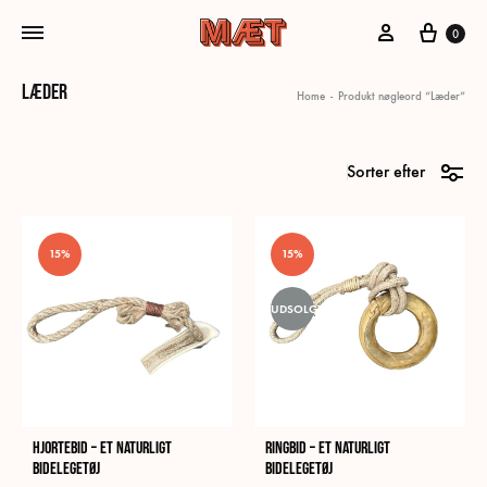
Min konto
Kurv
0
Læder
Home
-
Produkt nøgleord “Læder”
Sorter efter
15%
15%
UDSOLGT
Hjortebid – Et naturligt
Ringbid – Et naturligt
bidelegetøj
bidelegetøj