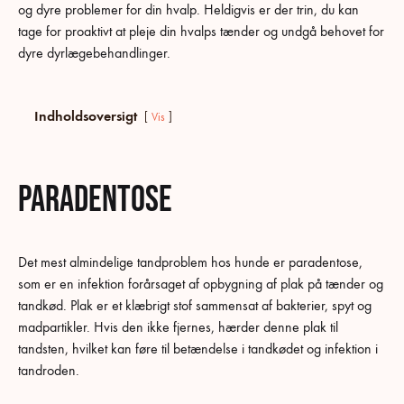
og dyre problemer for din hvalp. Heldigvis er der trin, du kan
HUNDS
TANDPROBLEM
tage for proaktivt at pleje din hvalps tænder og undgå behovet for
OG
dyre dyrlægebehandlinger.
MULIGE
LØSNINGER
Indholdsoversigt
Vis
Paradentose
Det mest almindelige tandproblem hos hunde er paradentose,
som er en infektion forårsaget af opbygning af plak på tænder og
tandkød. Plak er et klæbrigt stof sammensat af bakterier, spyt og
madpartikler. Hvis den ikke fjernes, hærder denne plak til
tandsten, hvilket kan føre til betændelse i tandkødet og infektion i
tandroden.