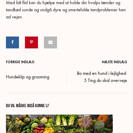
Med lidt flid kan du hjælpe med at holde din hvalps tænder og
tandkød sunde og undgå dyre og smertefulde tandproblemer hen
ad vejen.
Post
FORRIGE INDLÆG
NÆSTE INDLÆG
Bo med en hund i lejlighed:
Hundeklip og grooming
navigation
5 Ting du skal overveje
DU VIL MÅSKE OGSÅ KUNNE LI'