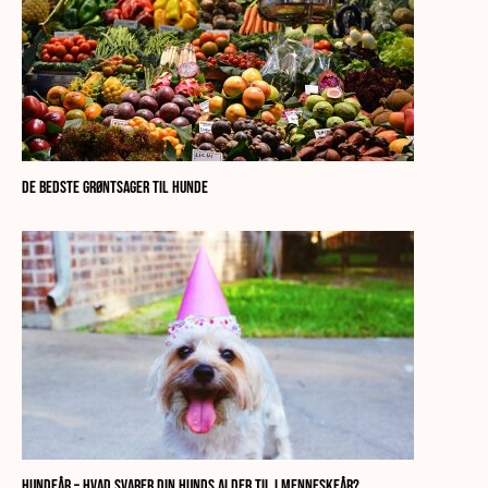
De bedste grøntsager til hunde
Hundeår – Hvad svarer din hunds alder til i menneskeår?