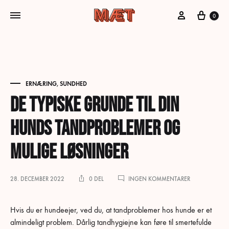
Min konto
Kurv
0
ERNÆRING
,
SUNDHED
De typiske grunde til din
hunds tandproblemer og
mulige løsninger
TIL
28. DECEMBER 2022
0 DEL
INGEN KOMMENTARER
DE
TYPISKE
GRUNDE
Hvis du er hundeejer, ved du, at tandproblemer hos hunde er et
TIL
almindeligt problem. Dårlig tandhygiejne kan føre til smertefulde
DIN