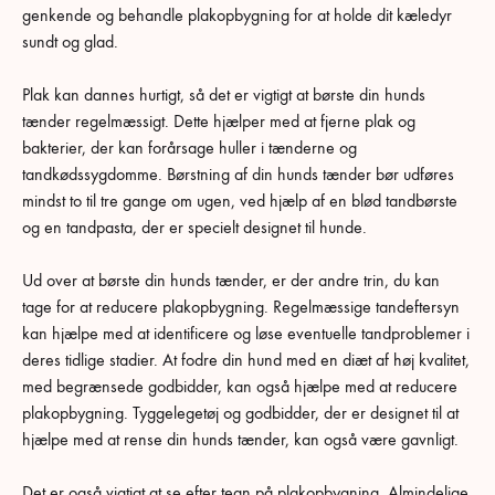
genkende og behandle plakopbygning for at holde dit kæledyr
sundt og glad.
Plak kan dannes hurtigt, så det er vigtigt at børste din hunds
tænder regelmæssigt. Dette hjælper med at fjerne plak og
bakterier, der kan forårsage huller i tænderne og
tandkødssygdomme. Børstning af din hunds tænder bør udføres
mindst to til tre gange om ugen, ved hjælp af en blød tandbørste
og en tandpasta, der er specielt designet til hunde.
Ud over at børste din hunds tænder, er der andre trin, du kan
tage for at reducere plakopbygning. Regelmæssige tandeftersyn
kan hjælpe med at identificere og løse eventuelle tandproblemer i
deres tidlige stadier. At fodre din hund med en diæt af høj kvalitet,
med begrænsede godbidder, kan også hjælpe med at reducere
plakopbygning. Tyggelegetøj og godbidder, der er designet til at
hjælpe med at rense din hunds tænder, kan også være gavnligt.
Det er også vigtigt at se efter tegn på plakopbygning. Almindelige