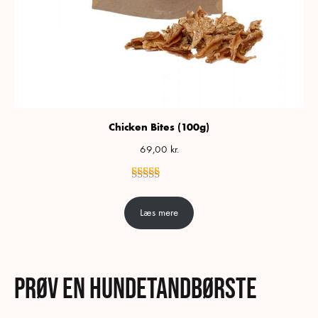
Chicken Bites (100g)
69,00
kr.
Vurderet
2
5.00
ud af 5 baseret på
kundebe
Læs mere
Prøv en hundetandbørste