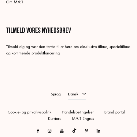
Om MÆT
Tilmeld vores nyhedsbrev
Tilmeld dig og vær den første til at høre om eksklusive tilbud, specialtilbud
og kommende produktlancering
Dansk
Swedish
German
Sprog
Dansk
Cookie- og privatlivspolitik
Handelsbetingelser
Brand portal
Karriere
MÆT Engros
Facebook
Instagram
Youtube
Tiktok
Pinterest
Linkedin