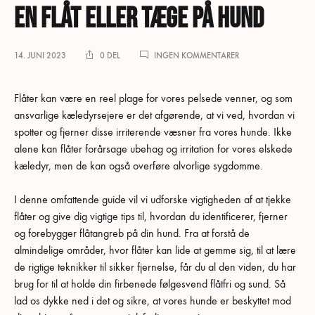
en flåt eller tæge på hund
TIL
14. JUNI 2023
0 DEL
INGEN KOMMENTARER
SÅDAN
SPOTTER
OG
Flåter kan være en reel plage for vores pelsede venner, og som
FJERNER
ansvarlige kæledyrsejere er det afgørende, at vi ved, hvordan vi
DU
spotter og fjerner disse irriterende væsner fra vores hunde. Ikke
EN
FLÅT
alene kan flåter forårsage ubehag og irritation for vores elskede
ELLER
kæledyr, men de kan også overføre alvorlige sygdomme.
TÆGE
PÅ
HUND
I denne omfattende guide vil vi udforske vigtigheden af at tjekke
flåter og give dig vigtige tips til, hvordan du identificerer, fjerner
og forebygger flåtangreb på din hund. Fra at forstå de
almindelige områder, hvor flåter kan lide at gemme sig, til at lære
de rigtige teknikker til sikker fjernelse, får du al den viden, du har
brug for til at holde din firbenede følgesvend flåtfri og sund. Så
lad os dykke ned i det og sikre, at vores hunde er beskyttet mod