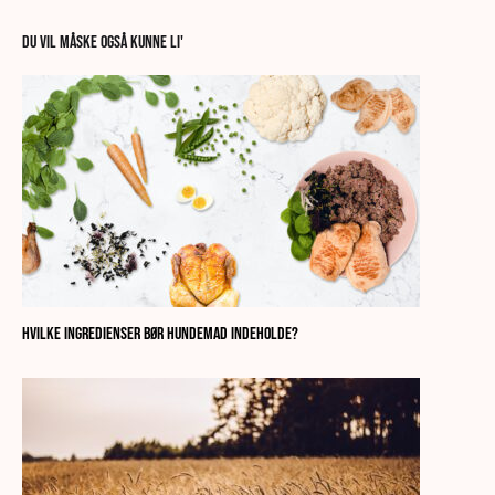
DU VIL MÅSKE OGSÅ KUNNE LI'
Hvilke ingredienser bør hundemad indeholde?