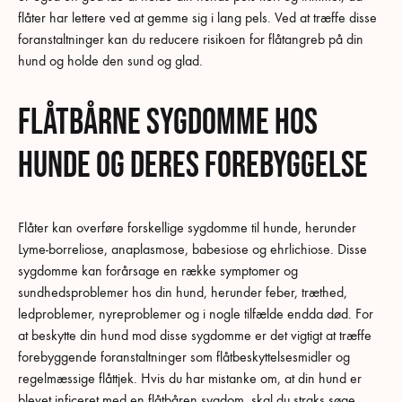
flåter har lettere ved at gemme sig i lang pels. Ved at træffe disse
foranstaltninger kan du reducere risikoen for flåtangreb på din
hund og holde den sund og glad.
Flåtbårne sygdomme hos
hunde og deres forebyggelse
Flåter kan overføre forskellige sygdomme til hunde, herunder
Lyme-borreliose, anaplasmose, babesiose og ehrlichiose. Disse
sygdomme kan forårsage en række symptomer og
sundhedsproblemer hos din hund, herunder feber, træthed,
ledproblemer, nyreproblemer og i nogle tilfælde endda død. For
at beskytte din hund mod disse sygdomme er det vigtigt at træffe
forebyggende foranstaltninger som flåtbeskyttelsesmidler og
regelmæssige flåttjek. Hvis du har mistanke om, at din hund er
blevet inficeret med en flåtbåren sygdom, skal du straks søge