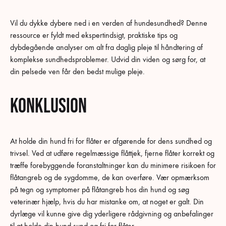
Vil du dykke dybere ned i en verden af hundesundhed? Denne
ressource er fyldt med ekspertindsigt, praktiske tips og
dybdegående analyser om alt fra daglig pleje til håndtering af
komplekse sundhedsproblemer. Udvid din viden og sørg for, at
din pelsede ven får den bedst mulige pleje.
Konklusion
At holde din hund fri for flåter er afgørende for dens sundhed og
trivsel. Ved at udføre regelmæssige flåttjek, fjerne flåter korrekt og
træffe forebyggende foranstaltninger kan du minimere risikoen for
flåtangreb og de sygdomme, de kan overføre. Vær opmærksom
på tegn og symptomer på flåtangreb hos din hund og søg
veterinær hjælp, hvis du har mistanke om, at noget er galt. Din
dyrlæge vil kunne give dig yderligere rådgivning og anbefalinger
til at holde din hund sund og fri for flåter.