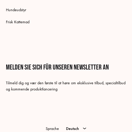
Hundeudstyr
Frisk Kattemad
Melden Sie sich für unseren Newsletter an
Deutsch
Tilmeld dig og vær den første til at høre om eksklusive tilbud, specialtilbud
Dänisch
og kommende produktlancering
Schwedisch
Norwegisch (Buchsprache)
Englisch
Sprache
Deutsch