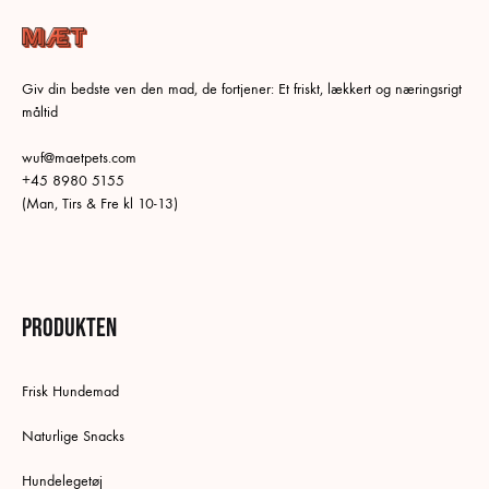
Giv din bedste ven den mad, de fortjener: Et friskt, lækkert og næringsrigt
måltid
wuf@maetpets.com
+45 8980 5155
(Man, Tirs & Fre kl 10-13)
Produkten
Frisk Hundemad
Naturlige Snacks
Hundelegetøj