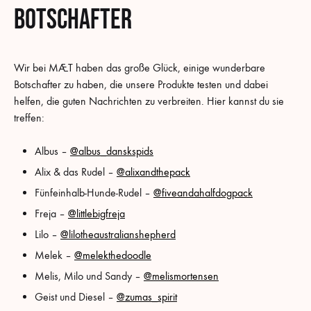
Botschafter
Wir bei MÆT haben das große Glück, einige wunderbare
Botschafter zu haben, die unsere Produkte testen und dabei
helfen, die guten Nachrichten zu verbreiten. Hier kannst du sie
treffen:
Albus –
@albus_danskspids
Alix & das Rudel –
@alixandthepack
Fünfeinhalb-Hunde-Rudel –
@fiveandahalfdogpack
Freja –
@littlebigfreja
Lilo –
@lilotheaustralianshepherd
Melek –
@melekthedoodle
Melis, Milo und Sandy –
@melismortensen
Geist und Diesel –
@zumas_spirit