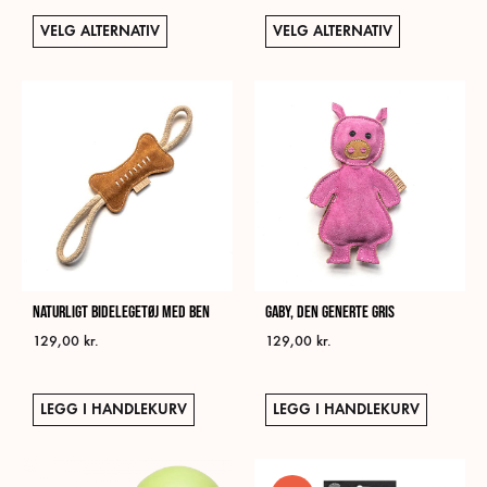
til
til
Dette
Dett
199,00 kr.
189,00 kr.
VELG ALTERNATIV
VELG ALTERNATIV
produktet
prod
har
har
flere
flere
varianter.
varia
Alternativene
Alte
kan
kan
velges
velg
på
på
produktsiden
prod
Naturligt Bidelegetøj med ben
Gaby, Den Generte Gris
129,00
kr.
129,00
kr.
LEGG I HANDLEKURV
LEGG I HANDLEKURV