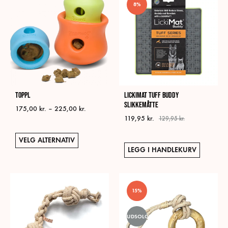
8%
Toppl
LickiMat Tuff Buddy
Slikkemåtte
Prisområde:
175,00
kr.
–
225,00
kr.
119,95
kr.
175,00 kr.
129,95
kr.
til
Dette
225,00 kr.
VELG ALTERNATIV
produktet
LEGG I HANDLEKURV
har
flere
varianter.
15%
Alternativene
kan
UDSOLGT
velges