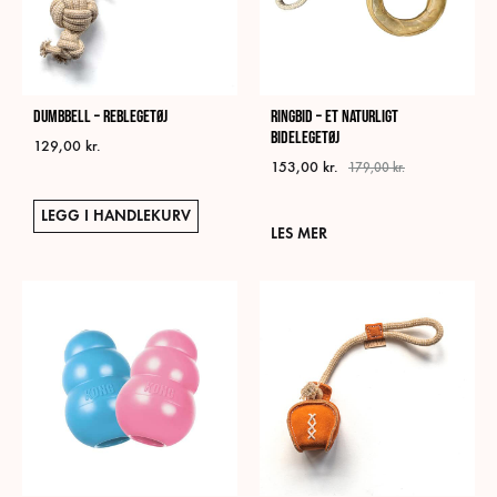
på
produktsiden
Dumbbell – Reblegetøj
Ringbid – Et naturligt
bidelegetøj
129,00
kr.
153,00
kr.
179,00
kr.
LEGG I HANDLEKURV
LES MER