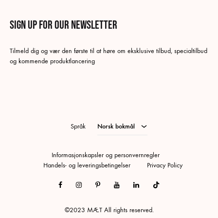
Sign up for our newsletter
Norsk bokmål
Tilmeld dig og vær den første til at høre om eksklusive tilbud, specialtilbud
Danish
og kommende produktlancering
Swedish
Tysk
Engelsk
Språk
Norsk bokmål
Informasjonskapsler og personvernregler
Handels- og leveringsbetingelser
Privacy Policy
Facebook
Instagram
Pinterest
Youtube
Linkedin
Tiktok
©2023 MÆT All rights reserved.