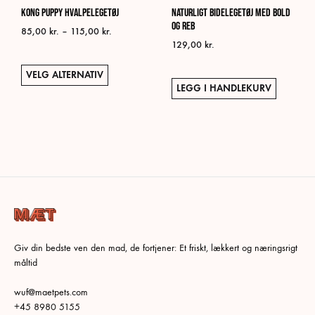
KONG Puppy Hvalpelegetøj
Naturligt Bidelegetøj med Bold
og Reb
Prisområde:
85,00
kr.
–
115,00
kr.
129,00
kr.
85,00 kr.
til
Dette
115,00 kr.
VELG ALTERNATIV
produktet
LEGG I HANDLEKURV
har
flere
varianter.
Alternativene
kan
velges
på
produktsiden
Giv din bedste ven den mad, de fortjener: Et friskt, lækkert og næringsrigt
måltid
wuf@maetpets.com
+45 8980 5155