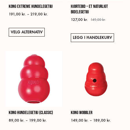
KONG Extreme Hundelegetøj
Hjortebid – Et naturligt
bidelegetøj
Prisområde:
191,00
kr.
–
219,00
kr.
127,00
kr.
191,00 kr.
149,00
kr.
til
Dette
219,00 kr.
VELG ALTERNATIV
produktet
LEGG I HANDLEKURV
har
flere
varianter.
Alternativene
kan
velges
på
produktsiden
KONG Hundelegetøj (Classic)
KONG Wobbler
Prisområde:
Prisområde:
89,00
kr.
–
199,00
kr.
149,00
kr.
–
189,00
kr.
89,00 kr.
149,00 kr.