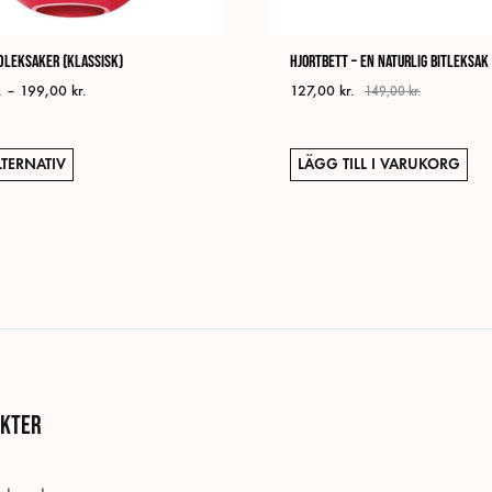
dleksaker (klassisk)
Hjortbett – En naturlig bitleksak
Prisintervall:
.
–
199,00
kr.
127,00
kr.
149,00
kr.
89,00 kr.
till
199,00 kr.
Den
LTERNATIV
LÄGG TILL I VARUKORG
här
produkten
har
flera
varianter.
De
olika
alternativen
kan
kter
väljas
på
produktsidan