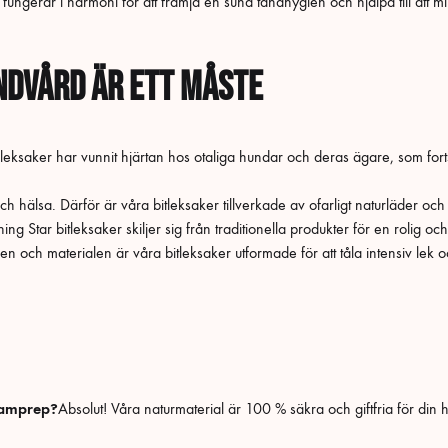
fungerar i harmoni för att främja en sund tandhygien och hjälpa till att m
ndvård är ett måste
leksaker har vunnit hjärtan hos otaliga hundar och deras ägare, som forts
och hälsa. Därför är våra bitleksaker tillverkade av ofarligt naturläder o
ng Star bitleksaker skiljer sig från traditionella produkter för en rolig oc
en och materialen är våra bitleksaker utformade för att tåla intensiv lek 
 hamprep?
Absolut! Våra naturmaterial är 100 % säkra och giftfria för din 