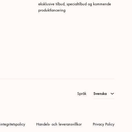
eksklusive tilbud, specialtilbud og kommende
produktlancering
Svenska
Danska
Tyska
Norskt Bokmål
Engelska
Språk
Svenska
ntegritetspolicy
Handels- och leveransvillkor
Privacy Policy