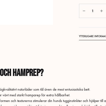
Antal
YTTERLIGARE INFORMA
 och hamprep?
ögkvalitativt naturläder som tål även de mest entusiastiska bett.
är vävt med starkt hamparep för extra hållbarhet.
rmen och texturerna stimulerar din hunds tugginstinkter och hjälper till a