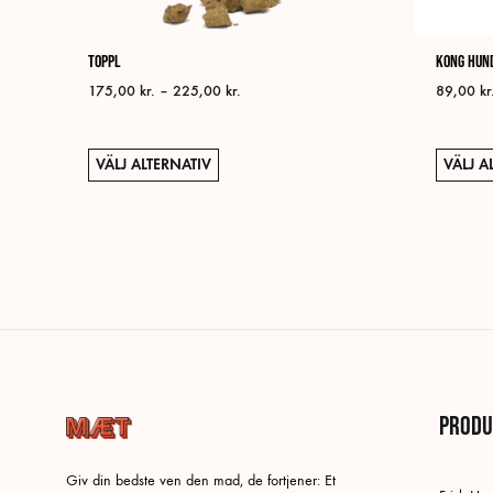
Toppl
KONG hun
Prisintervall:
175,00
kr.
–
225,00
kr.
89,00
kr
175,00 kr.
till
225,00 kr.
Den
VÄLJ ALTERNATIV
VÄLJ A
här
produkten
har
flera
varianter.
De
olika
alternativen
kan
Produ
väljas
på
produktsidan
Giv din bedste ven den mad, de fortjener: Et