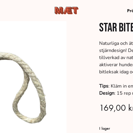
Pr
MÆT
hundmat
Star bit
Pets
av
de
bästa
Naturliga och ä
råvarorna,
stjärndesign! De
levereras
tillverkad av n
direkt
aktiverar hunde
till
bitleksak idag o
din
dörr
Tips
: Kläm in en
Design
: 15 rep 
169,00
k
I lager