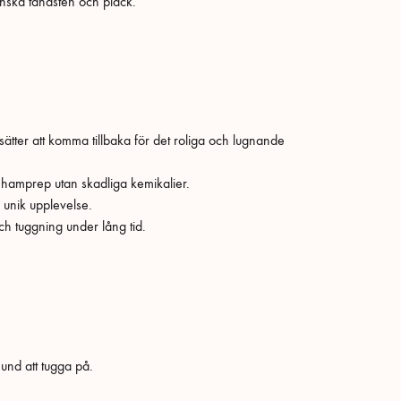
inska tandsten och plack.
ätter att komma tillbaka för det roliga och lugnande
ch hamprep utan skadliga kemikalier.
h unik upplevelse.
och tuggning under lång tid.
hund att tugga på.