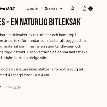
Vagn
öva MÆT
Svenska
Logga in
0
Sök
es – En naturlig bitleksak
Svenska
Danska
tbara bitleksaker av naturläder och hamprep i
n är perfekt för hundar som älskar att tugga och är
Tyska
aturmaterial som främjar en sund tandhygien och
ns tugginstinkt. Lägg vantarna på denna fantastiska
Norskt Bokmål
ch skäm bort din håriga vän.
Engelska
 godisbit mellan läderplattorna för extra rolig lek.
med 4 läderplattor i 4 x 4 cm.
r.
199,00
kr.