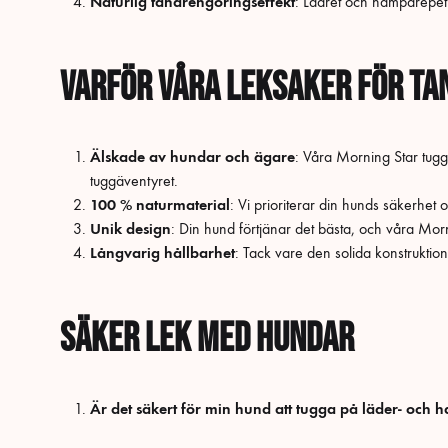
Naturlig tandrengöringseffekt
: Lädret och hamparepet 
Varför våra leksaker för ta
Älskade av hundar och ägare
: Våra Morning Star tugg
tuggäventyret.
100 % naturmaterial
: Vi prioriterar din hunds säkerhet 
Unik design
: Din hund förtjänar det bästa, och våra Morni
Långvarig hållbarhet
: Tack vare den solida konstruktion
Säker lek med hundar
Är det säkert för min hund att tugga på läder- och