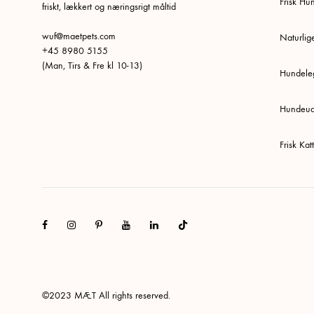
Frisk H
friskt, lækkert og næringsrigt måltid
wuf@maetpets.com
Naturlig
+45 8980 5155
(Man, Tirs & Fre kl 10-13)
Hundeleg
Hundeud
Frisk Ka
Facebook
Instagram
Pinterest
Youtube
Linkedin
Tiktok
©2023 MÆT All rights reserved.