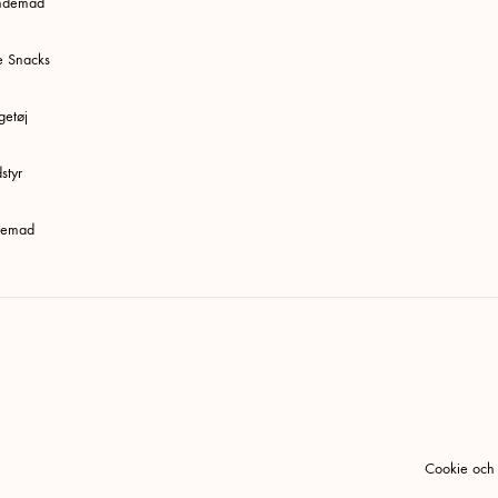
undemad
e Snacks
etøj
styr
ttemad
Cookie och i