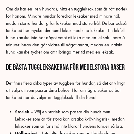
Om du har en liten hundras, hitta en tuggleksak som är rätt storlek
för honom. Mindre hundar föredrar leksaker med mindre hål,
medan större hundar gillar leksaker med större hål. Du bör också
tänka på hur mycket din hund leker med sina leksaker. En lekfull
hund kanske inte har något emot att leka med en leksak i bara 5
minuter innan den går vidare till något annat, medan en inaktiv
hund kanske tycker om att tillbringa mer tid med en leksak.
De bästa tuggleksakerna för medelstora raser
Det finns flera olika typer av tuggben för hundar, så det är viktigt
att välja ett som passar dina behov. Här är några saker du bör
tänka på när du väljer en tuggleksak till din hund:
Storlek
– Välj en storlek som passar din hunds mun.
Leksaker som är för stora kan orsaka kvävningsrisk, medan
leksaker som är för små inte klarar hundens tänder så bra.
Hållbarhet
– Leta efter leksaker som är tillverkade av