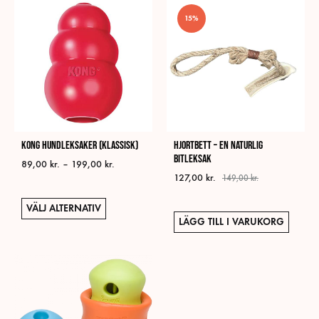
15%
KONG hundleksaker (klassisk)
Hjortbett – En naturlig
bitleksak
Prisintervall:
89,00
kr.
–
199,00
kr.
127,00
kr.
89,00 kr.
149,00
kr.
till
Den
199,00 kr.
VÄLJ ALTERNATIV
här
LÄGG TILL I VARUKORG
produkten
har
flera
varianter.
De