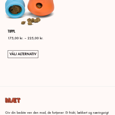
olika
alternativen
kan
väljas
på
Toppl
produktsidan
Prisintervall:
175,00
kr.
–
225,00
kr.
175,00 kr.
till
Den
225,00 kr.
VÄLJ ALTERNATIV
här
produkten
har
flera
varianter.
De
olika
alternativen
kan
Giv din bedste ven den mad, de fortjener: Et friskt, lækkert og næringsrigt
väljas