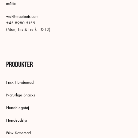
måltid
på
produktsidan
wuf@maetpets.com
+45 8980 5155
(Man, Tirs & Fre kl 10-13)
Produkter
Frisk Hundemad
Naturlige Snacks
Hundelegetøj
Hundeudstyr
Frisk Kattemad