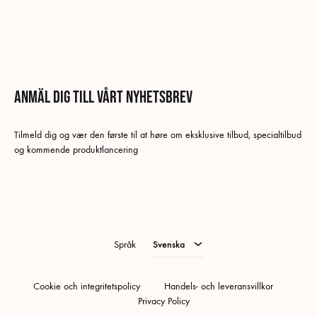
Anmäl dig till vårt nyhetsbrev
Svenska
Tilmeld dig og vær den første til at høre om eksklusive tilbud, specialtilbud
Danska
og kommende produktlancering
Tyska
Norskt Bokmål
Engelska
Språk
Svenska
Cookie och integritetspolicy
Handels- och leveransvillkor
Privacy Policy