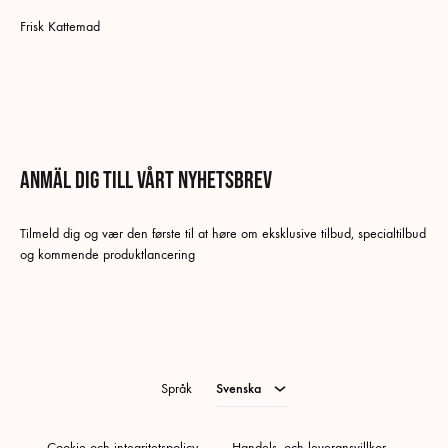
Frisk Kattemad
Anmäl dig till vårt nyhetsbrev
Svenska
Tilmeld dig og vær den første til at høre om eksklusive tilbud, specialtilbud
Danska
og kommende produktlancering
Tyska
Norskt Bokmål
Engelska
Språk
Svenska
Cookie och integritetspolicy
Handels- och leveransvillkor