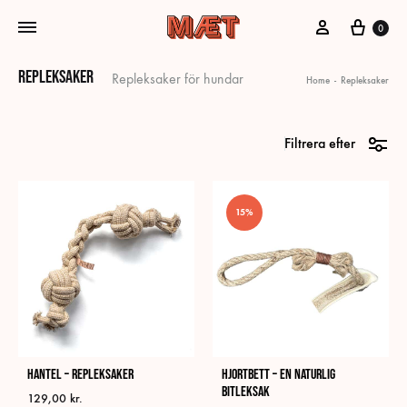
Mitt konto
Vagn
0
Repleksaker
Repleksaker för hundar
Home
-
Repleksaker
Filtrera efter
15%
Hantel – Repleksaker
Hjortbett – En naturlig
bitleksak
129,00
kr.