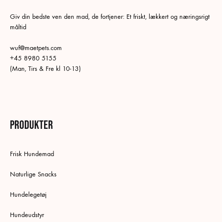
Giv din bedste ven den mad, de fortjener: Et friskt, lækkert og næringsrigt
måltid
wuf@maetpets.com
+45 8980 5155
(Man, Tirs & Fre kl 10-13)
Produkter
Frisk Hundemad
Naturlige Snacks
Hundelegetøj
Hundeudstyr