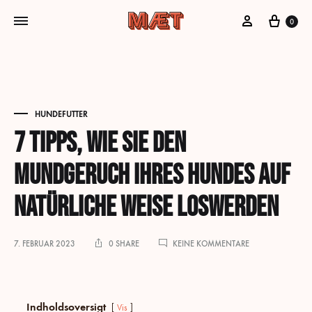
Mein Konto
Cart
0
HUNDEFUTTER
7 Tipps, wie Sie den
Mundgeruch Ihres Hundes auf
natürliche Weise loswerden
ZU
7. FEBRUAR 2023
0 SHARE
KEINE KOMMENTARE
7
TIPPS,
WIE
SIE
Indholdsoversigt
DEN
Vis