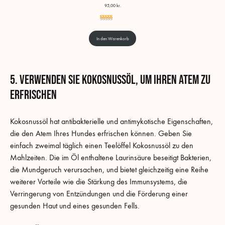
95,00
kr.
Rated
4
5.00
out of 5 based on
customer ratings
In den Warenkorb
5. Verwenden Sie Kokosnussöl, um ihren Atem zu
erfrischen
Kokosnussöl hat antibakterielle und antimykotische Eigenschaften,
die den Atem Ihres Hundes erfrischen können. Geben Sie
einfach zweimal täglich einen Teelöffel Kokosnussöl zu den
Mahlzeiten. Die im Öl enthaltene Laurinsäure beseitigt Bakterien,
die Mundgeruch verursachen, und bietet gleichzeitig eine Reihe
weiterer Vorteile wie die Stärkung des Immunsystems, die
Verringerung von Entzündungen und die Förderung einer
gesunden Haut und eines gesunden Fells.