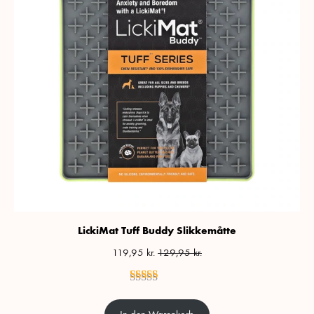
LickiMat Tuff Buddy Slikkemåtte
119,95
kr.
129,95
kr.
Rated
2
5.00
out of 5 based on
customer rat