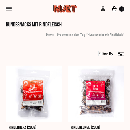
Mein Konto
Cart
0
Hundesnacks mit Rindfleisch
Home
-
Produkte mit dem Tag “Hundesnacks mit Rindfleisch”
Filter By
Rinderherz (200g)
Rinderlunge (200g)