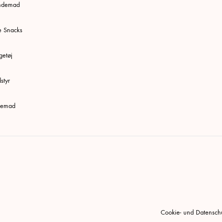
undemad
e Snacks
etøj
styr
ttemad
Cookie- und Datenschut