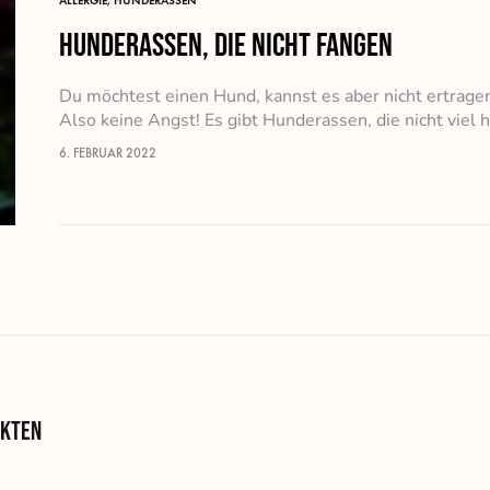
ALLERGIE
,
HUNDERASSEN
Hunderassen, die nicht fangen
Du möchtest einen Hund, kannst es aber nicht ertrag
Also keine Angst! Es gibt Hunderassen, die nicht viel h
6. FEBRUAR 2022
kten