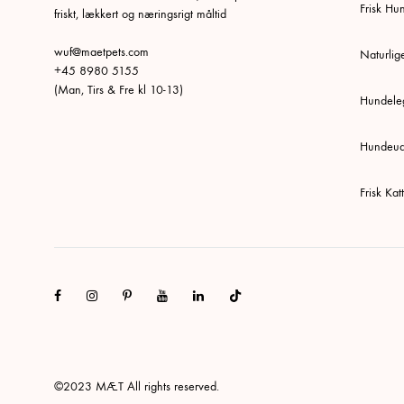
Frisk H
friskt, lækkert og næringsrigt måltid
wuf@maetpets.com
Naturlig
+45 8980 5155
(Man, Tirs & Fre kl 10-13)
Hundeleg
Hundeud
Frisk Ka
Facebook
Instagram
Pinterest
Youtube
Linkedin
Tiktok
©2023 MÆT All rights reserved.