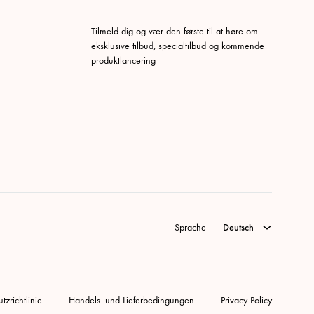
Tilmeld dig og vær den første til at høre om
eksklusive tilbud, specialtilbud og kommende
produktlancering
Deutsch
Dänisch
Schwedisch
Norwegisch (Buchspra
Englisch
Sprache
Deutsch
zrichtlinie
Handels- und Lieferbedingungen
Privacy Policy