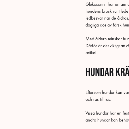
Glukosamin har en annan
hundens brosk runt lede
ledbesvär när de åldras,
dagliga dos av färsk h
Med åldern minskar hund
Därför är det viktigt att
artikel.
Hundar krä
Eftersom hundar kan vara
och ras till ras.
Vissa hundar har en fes
andra hundar kan behöva