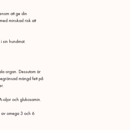
genom att ge din
 med minskad risk att
i sin hundmat.
tala organ. Dessutom är
n begränsad mängd fett på
er.
FA-oljor och glukosamin.
åll av omega 3 och 6