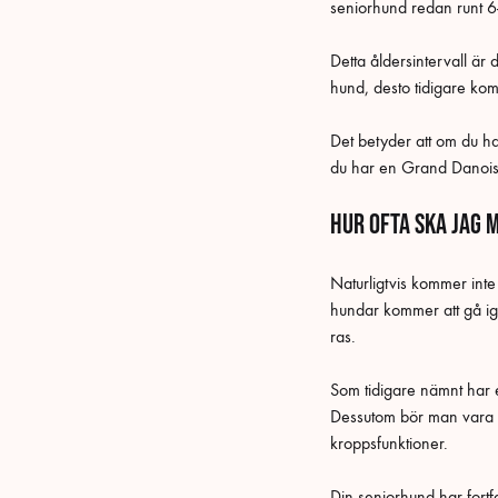
seniorhund redan runt 6-
Detta åldersintervall är 
hund, desto tidigare ko
Det betyder att om du h
du har en Grand Danois
Hur ofta ska jag 
Naturligtvis kommer int
hundar kommer att gå ige
ras.
Som tidigare nämnt har e
Dessutom bör man vara m
kroppsfunktioner.
Din seniorhund har fortf