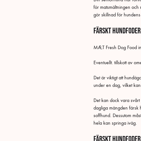
för matsmältningen och 
gör skillnad för hunden
Färskt hundfoder
MÆT Fresh Dog Food inneh
Eventuellt. tillskott av 
Det är viktigt att hundä
under en dag, vilket kan 
Det kan dock vara svårt
dagliga mängden färsk h
soffhund. Dessutom mås
hela kan springa iväg.
Färskt hundfoder 