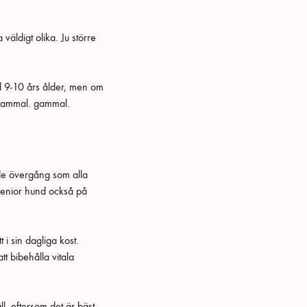
väldigt olika. Ju större
d 9-10 års ålder, men om
 gammal. gammal.
nde övergång som alla
 senior hund också på
i sin dagliga kost.
 bibehålla vitala
l, eftersom det är bäst