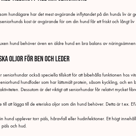
du som hundägare har det mest avgörande inflytandet på din hunds liv är 
seniorhunds kost är avgörande för om din hund får ett friskt och långt liv
vuxen hund behöver även en äldre hund en bra balans av näringsämnen 
iska oljor för ben och leder
eniorhundar också speciella tillskott för att bibehålla funktionen hos vi
in seniorhund hundfoder som har lättsmält protein, såsom kyckling, och e
iviteten. Dessutom är det viktigt att seniorhundar får relativt mycket fibr
ill att lägga till de eteriska oljor som din hund behöver. Detta är t.ex. E
din hund upplever torr päls, håravfall eller hudinfektioner. Ett högt inneh
s päls och hud.