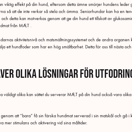
 viktig effekt på din hund, eftersom detta ämne smörjer hundens leder
rna så att de inte verkar så stela och ömma. Seniorhundar kan ha en ten
 och detta kan motverkas genom att ge din hund ett tillskott av glukosam
undmat från MÆT .
arnas aktivitetsnivå och matsmältningssystemet och de andra organen ka
 välja ett hundfoder som har en hög smältbarhet. Detta för oss till nästa och
ver olika lösningar för utfodri
 väldigt olika kan sättet du serverar MÆT på din hund också vara olika fr
t genom att “bara” få sin färska hundmat serverad i sin matskål och gå 
 mer stimulans och aktivering vid sina måltider.