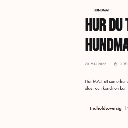
HUNDMAT
Hur du 
hundmat
20. MAJ 2022
0 DE
Har MÆT ett seniorhundf
ålder och kondition kan d
Indholdsoversigt