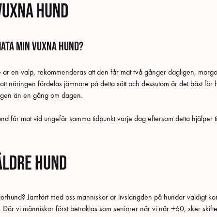
vuxna hund
mata min vuxna hund?
e är en valp, rekommenderas att den får mat två gånger dagligen, morgo
r att näringen fördelas jämnare på detta sätt och dessutom är det bäst för
agen än en gång om dagen.
hund får mat vid ungefär samma tidpunkt varje dag eftersom detta hjälper ti
äldre hund
rhund? Jämfört med oss människor är livslängden på hundar väldigt kort 
Där vi människor först betraktas som seniorer när vi når +60, sker skiftet