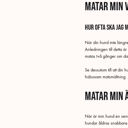
Matar min 
Hur ofta ska jag 
När din hund inte längr
Anledningen till detta ä
matas två gånger om d
Se dessutom till att din 
hälsosam matsmältning.
Matar min 
När är min hund en senio
hundar åldras snabbare. 