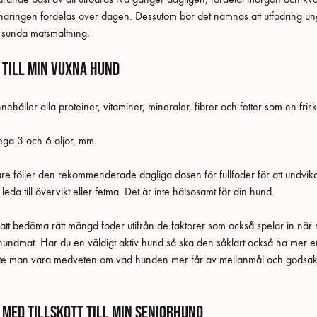
näringen fördelas över dagen. Dessutom bör det nämnas att utfodring un
s sunda matsmältning.
 till min vuxna hund
åller alla proteiner, vitaminer, mineraler, fibrer och fetter som en fri
omega 3 och 6 oljor, mm.
gare följer den rekommenderade dagliga dosen för fullfoder för att undvi
leda till övervikt eller fetma. Det är inte hälsosamt för din hund.
 att bedöma rätt mängd foder utifrån de faktorer som också spelar in n
undmat. Har du en väldigt aktiv hund så ska den såklart också ha mer en
te man vara medveten om vad hunden mer får av mellanmål och godsak
med tillskott till min seniorhund