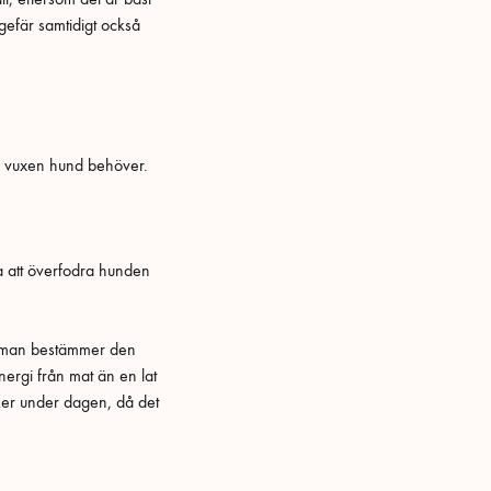
gefär samtidigt också
sk vuxen hund behöver.
ka att överfodra hunden
är man bestämmer den
ergi från mat än en lat
er under dagen, då det