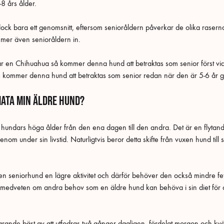
8 års ålder.
dock bara ett genomsnitt, eftersom senioråldern påverkar de olika raserna 
mmer även senioråldern in.
ar en Chihuahua så kommer denna hund att betraktas som senior först vi
 kommer denna hund att betraktas som senior redan när den är 5-6 år
mata min äldre hund?
e hundars höga ålder från den ena dagen till den andra. Det är en flyta
nom under sin livstid. Naturligtvis beror detta skifte från vuxen hund till
n seniorhund en lägre aktivitet och därför behöver den också mindre fett 
edveten om andra behov som en äldre hund kan behöva i sin diet för att
arande bäst av att utfodras två gånger dagligen, fördelat morgon och kväl