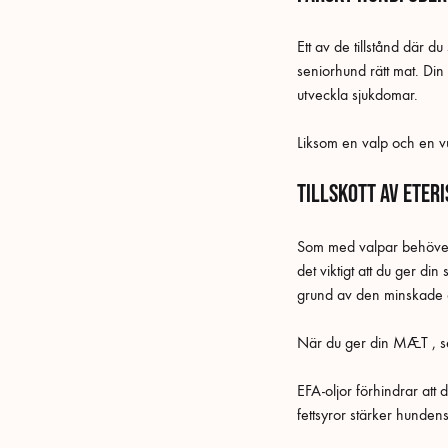
Ett av de tillstånd där 
seniorhund rätt mat. Din 
utveckla sjukdomar.
Liksom en valp och en 
Tillskott av eter
Som med valpar behöver s
det viktigt att du ger d
grund av den minskade akt
När du ger din MÆT , se t
EFA-oljor förhindrar att 
fettsyror stärker hunden