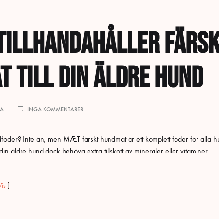
tillhandahåller färs
 till din äldre hund
TILL
LA
INGA KOMMENTARER
HUR
DU
TILLHANDAHÅLLER
oder? Inte än, men MÆT färskt hundmat är ett komplett foder för alla 
FÄRSK
in äldre hund dock behöva extra tillskott av mineraler eller vitaminer.
HUNDMAT
TILL
DIN
ÄLDRE
Vis
HUND