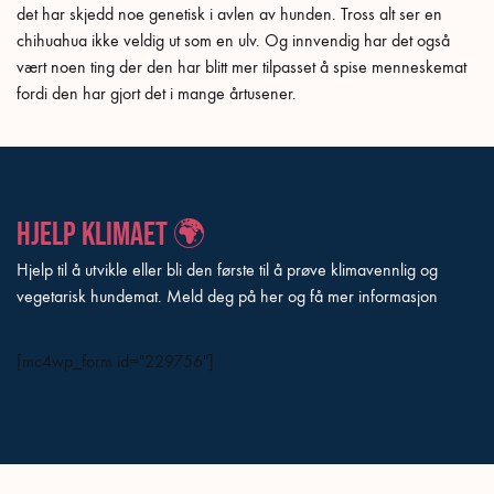
det har skjedd noe genetisk i avlen av hunden. Tross alt ser en
chihuahua ikke veldig ut som en ulv. Og innvendig har det også
vært noen ting der den har blitt mer tilpasset å spise menneskemat
fordi den har gjort det i mange årtusener.
Hjelp klimaet 🌍
Hjelp til å utvikle eller bli den første til å prøve klimavennlig og
vegetarisk hundemat. Meld deg på her og få mer informasjon
[mc4wp_form id="229756"]