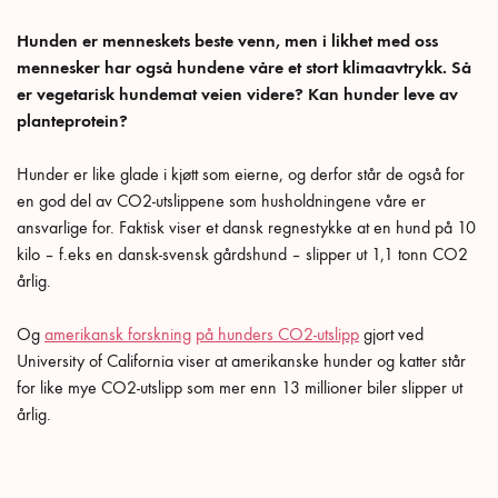
Hunden er menneskets beste venn, men i likhet med oss
mennesker har også hundene våre et stort klimaavtrykk. Så
er vegetarisk hundemat veien videre? Kan hunder leve av
planteprotein?
Hunder er like glade i kjøtt som eierne, og derfor står de også for
en god del av CO2-utslippene som husholdningene våre er
ansvarlige for. Faktisk viser et dansk regnestykke at en hund på 10
kilo – f.eks en dansk-svensk gårdshund – slipper ut 1,1 tonn CO2
årlig.
Og
amerikansk forskning
på hunders CO2-utslipp
gjort ved
University of California viser at amerikanske hunder og katter står
for like mye CO2-utslipp som mer enn 13 millioner biler slipper ut
årlig.