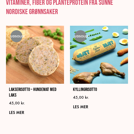
Vitaminer, fiber og planteprotein fra sunne
nordiske grønnsaker
UDSOLGT
UDSOLGT
Lakserisotto – Hundemat med
Kyllingrisotto
laks
45,00
kr.
45,00
kr.
LES MER
LES MER