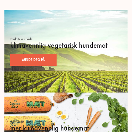
Hjelp til å utvikle
klimavennlig vegetarisk hundemat
MELDE DEG PÅ
Bytt til vår i dag
mer klimavennlig hundemat