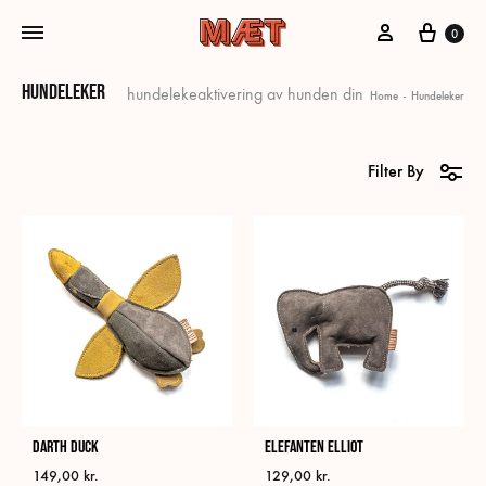
My Account
Cart
0
Hundeleker
hundelekeaktivering av hunden din
Home
-
Hundeleker
Filter By
Darth Duck
Elefanten Elliot
149,00
kr.
129,00
kr.