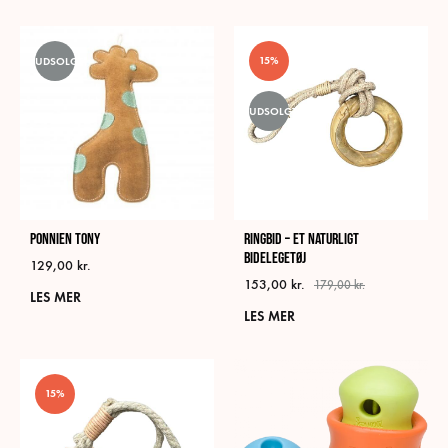
15%
UDSOLGT
UDSOLGT
Ponnien Tony
Ringbid – Et naturligt
bidelegetøj
129,00
kr.
153,00
kr.
179,00
kr.
LES MER
LES MER
15%