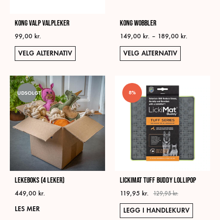
prod
KONG Valp Valpleker
KONG Wobbler
Prisområde:
99,00
kr.
149,00
kr.
–
189,00
kr.
149,00 kr.
Dette
Dett
VELG ALTERNATIV
VELG ALTERNATIV
til
produktet
prod
189,00 kr.
har
har
flere
flere
8%
UDSOLGT
varianter.
varia
Alternativene
Alte
kan
kan
velges
velg
på
på
produktsiden
prod
Lekeboks (4 leker)
LickiMat Tuff Buddy Lollipop
449,00
kr.
119,95
kr.
129,95
kr.
LES MER
LEGG I HANDLEKURV