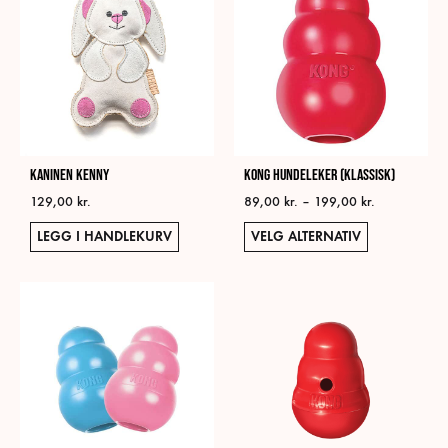
Kaninen Kenny
KONG Hundeleker (klassisk)
Prisområde:
129,00
kr.
89,00
kr.
–
199,00
kr.
89,00 kr.
Dett
LEGG I HANDLEKURV
VELG ALTERNATIV
til
prod
199,00 kr.
har
flere
varia
Alte
kan
velg
på