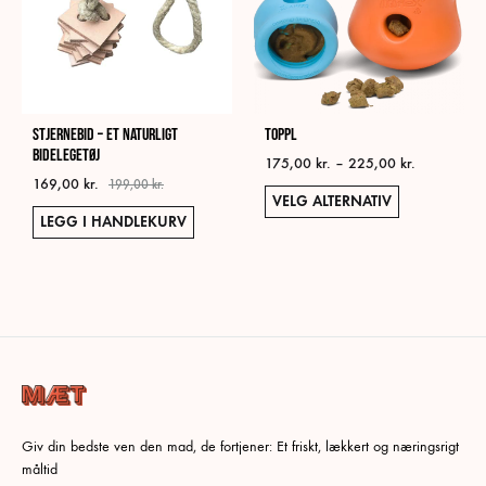
Stjernebid – Et naturligt
Toppl
bidelegetøj
Prisområde
175,00
kr.
–
225,00
kr.
169,00
kr.
175,00 kr.
199,00
kr.
Dett
VELG ALTERNATIV
til
LEGG I HANDLEKURV
prod
225,00 kr.
har
flere
varia
Alte
kan
velg
på
prod
Giv din bedste ven den mad, de fortjener: Et friskt, lækkert og næringsrigt
måltid