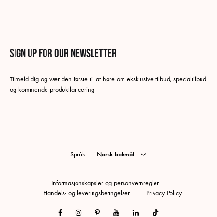
Sign up for our newsletter
Norsk bokmål
Tilmeld dig og vær den første til at høre om eksklusive tilbud, specialtilbud
Danish
og kommende produktlancering
Swedish
Tysk
Engelsk
Språk
Norsk bokmål
Informasjonskapsler og personvernregler
Handels- og leveringsbetingelser
Privacy Policy
Facebook
Instagram
Pinterest
Youtube
Linkedin
Tiktok