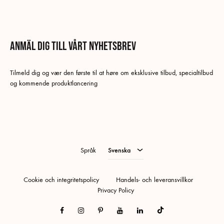
Anmäl dig till vårt nyhetsbrev
Svenska
Tilmeld dig og vær den første til at høre om eksklusive tilbud, specialtilbud
Danska
og kommende produktlancering
Tyska
Norskt Bokmål
Engelska
Språk
Svenska
Cookie och integritetspolicy
Handels- och leveransvillkor
Privacy Policy
Facebook
Instagram
Pinterest
Youtube
Linkedin
Tiktok