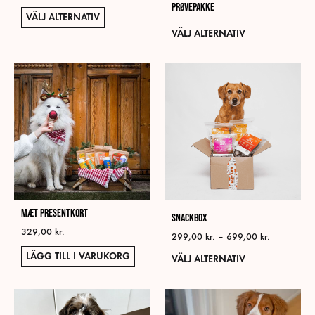
Prøvepakke
Den
VÄLJ ALTERNATIV
här
Den
VÄLJ ALTERNATIV
produkten
här
har
prod
flera
har
varianter.
flera
De
varia
olika
De
alternativen
olika
kan
alter
väljas
kan
på
välja
MÆT Presentkort
produktsidan
Snackbox
på
329,00
kr.
prod
Prisintervall
299,00
kr.
–
699,00
kr.
299,00 kr.
LÄGG TILL I VARUKORG
Den
VÄLJ ALTERNATIV
till
här
699,00 kr.
prod
har