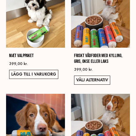
flera
varia
De
olika
alter
kan
välja
MÆT Valppaket
Friskt Vådfoder med kylling,
på
gris, okse eller laks
prod
399,00
kr.
399,00
kr.
LÄGG TILL I VARUKORG
Den
VÄLJ ALTERNATIV
här
prod
har
flera
varia
De
olika