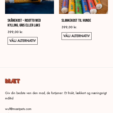
alter
kan
välja
på
Skånekost – Risotto med
Slankekost til hunde
prod
kylling, gris eller laks
399,00
kr.
399,00
kr.
Den
VÄLJ ALTERNATIV
Den
VÄLJ ALTERNATIV
här
här
prod
produkten
har
har
flera
flera
varia
varianter.
De
De
olika
olika
alter
alternativen
kan
Giv din bedste ven den mad, de fortjener: Et friskt, lækkert og næringsrigt
kan
välja
måltid
väljas
på
på
prod
wuf@maetpets.com
produktsidan