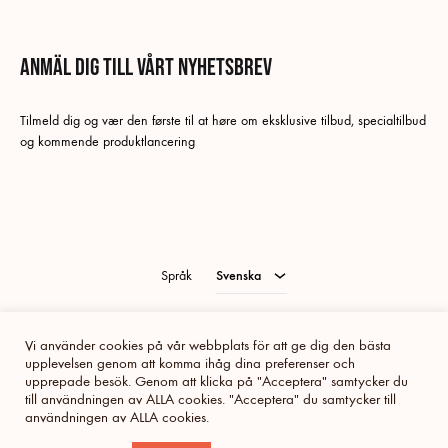
Anmäl dig till vårt nyhetsbrev
Svenska
Tilmeld dig og vær den første til at høre om eksklusive tilbud, specialtilbud
Danska
og kommende produktlancering
Tyska
Norskt Bokmål
Engelska
Språk
Svenska
Cookie och integritetspolicy
Handels- och leveransvillkor
Vi använder cookies på vår webbplats för att ge dig den bästa
Privacy Policy
upplevelsen genom att komma ihåg dina preferenser och
upprepade besök. Genom att klicka på "Acceptera" samtycker du
Facebook
Instagram
Pinterest
Youtube
Linkedin
Tiktok
till användningen av ALLA cookies. "Acceptera" du samtycker till
användningen av ALLA cookies.
©2023 MÆT All rights reserved.