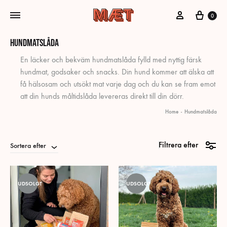
Mitt konto
Vagn
0
Hundmatslåda
En läcker och bekväm hundmatslåda fylld med nyttig färsk
hundmat, godsaker och snacks. Din hund kommer att älska att
få hälsosam och utsökt mat varje dag och du kan se fram emot
att din hunds måltidslåda levereras direkt till din dörr.
Home
-
Hundmatslåda
Filtrera efter
Sortera efter
UDSOLGT
UDSOLGT