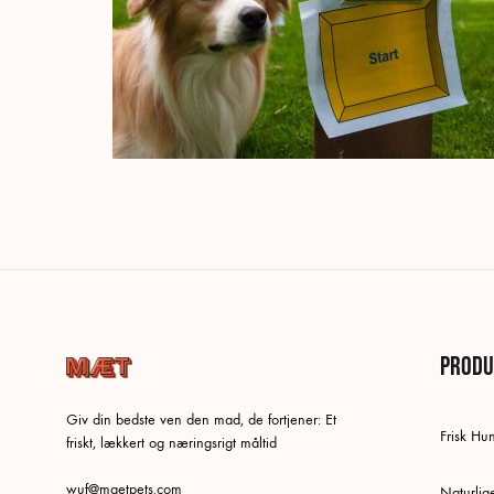
Produ
Giv din bedste ven den mad, de fortjener: Et
Frisk H
friskt, lækkert og næringsrigt måltid
wuf@maetpets.com
Naturlig