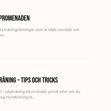
å promenaden
enkla träningsövningar som är både mentalt och
 en…
äning – tips och tricks
i valpträning på en klubb, privat eller om du
ning Hundträning är…