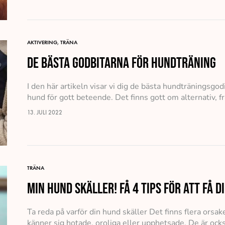
AKTIVERING
,
TRÄNA
De bästa godbitarna för hundträning
I den här artikeln visar vi dig de bästa hundträningsgo
hund för gott beteende. Det finns gott om alternativ, f
13. JULI 2022
TRÄNA
Min hund skäller! Få 4 tips för att få 
Ta reda på varför din hund skäller Det finns flera orsaker
känner sig hotade, oroliga eller upphetsade. De är ock