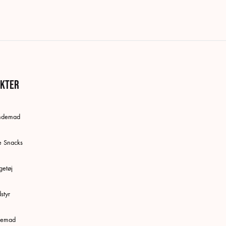
kter
undemad
e Snacks
etøj
styr
ttemad