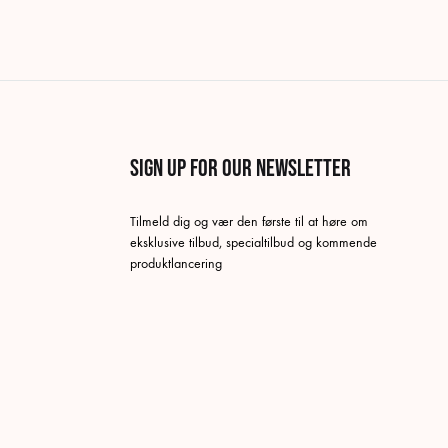
Sign up for our newsletter
Tilmeld dig og vær den første til at høre om
eksklusive tilbud, specialtilbud og kommende
produktlancering
Norsk bokmål
Danish
Swedish