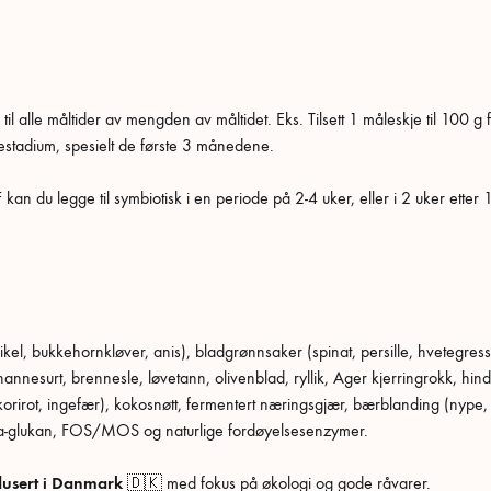
til alle måltider av mengden av måltidet. Eks. Tilsett 1 måleskje til 10
estadium, spesielt de første 3 månedene.
kan du legge til symbiotisk
i en periode på 2-4 uker, eller i 2 uker etter 
ennikel, bukkehornkløver, anis), bladgrønnsaker (spinat, persille, hvetegress
 johannesurt, brennesle, løvetann, olivenblad, ryllik, Ager kjerringrokk, hi
ikorirot, ingefær), kokosnøtt, fermentert næringsgjær, bærblanding (nype,
 beta-glukan, FOS/MOS og naturlige fordøyelsesenzymer.
dusert i Danmark
🇩🇰 med fokus på økologi og gode råvarer.