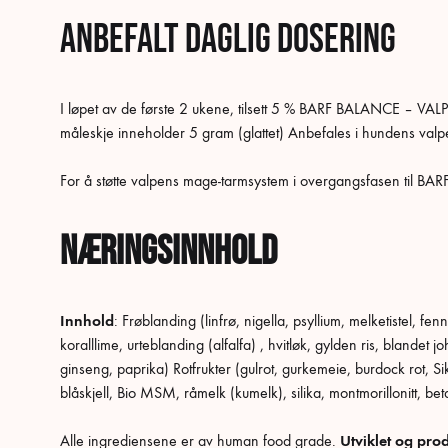
Anbefalt daglig dosering
I løpet av de første 2 ukene, tilsett 5 % BARF BALANCE – VALP 
måleskje inneholder 5 gram (glattet) Anbefales i hundens valp
For å støtte valpens mage-tarmsystem i overgangsfasen til BARF 
Næringsinnhold
Innhold
: Frøblanding (linfrø, nigella, psyllium, melketistel, f
koralllime, urteblanding (alfalfa) , hvitløk, gylden ris, blandet
ginseng, paprika) Rotfrukter (gulrot, gurkemeie, burdock rot, S
blåskjell, Bio MSM, råmelk (kumelk), silika, montmorillonitt,
Alle ingrediensene er av human food grade.
Utviklet og pro