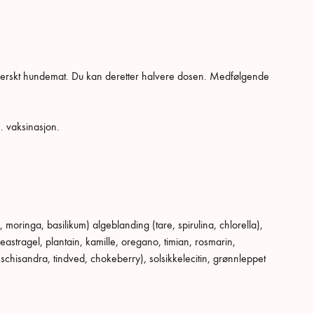
0 g ferskt hundemat. Du kan deretter halvere dosen. Medfølgende
1. vaksinasjon.
, moringa, basilikum) algeblanding (tare, spirulina, chlorella),
ndeastragel, plantain, kamille, oregano, timian, rosmarin,
 schisandra, tindved, chokeberry), solsikkelecitin, grønnleppet