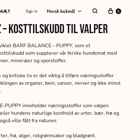
Cart
 MÆT
Norsk bokmål
Sign in
0
Search
z – Kosttilskudd til valper
Norsk bokmål
Danish
utviklet BARF BALANCE – PUPPY, som et
osttilskudd som supplerer vår ferske hundemat med
Swedish
iner, mineraler og sporstoffer.
Tysk
 og kritiske liv er det viktig å tilføre næringsstoffer
Engelsk
iklingen av organer, bein, sanser, nerver og ikke minst
.
PUPPY inneholder næringsstoffer som valpen
eiler hundens naturlige kosthold av urter, bær, frø og
gså ville fått fra naturen.
ter, frø, alger, rotgrønnsaker og bladgrønt.