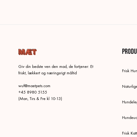
Produ
Giv din bedste ven den mad, de fortjener: Et
Frisk H
friskt, lækkert og næringsrigt måltid
wuf@maetpets.com
Naturlig
+45 8980 5155
(Man, Tirs & Fre kl 10-13)
Hundeleg
Hundeud
Frisk Ka