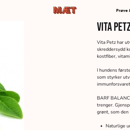
Prøve
MÆT
Hundemad
Vita Pet
Pets
af
de
bedste
Vita Petz har 
råvarer,
skreddersydd k
leveret
kostfiber, vitam
direkte
til
I hundens første
din
som styrker utv
dør
immunforsvaret
BARF BALANCE-
trenger. Gjensp
grønt, som den o
Naturlige ur