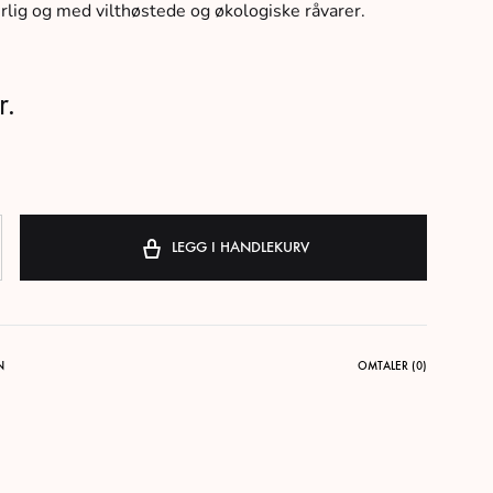
lig og med vilthøstede og økologiske råvarer.
r.
LEGG I HANDLEKURV
N
OMTALER (0)