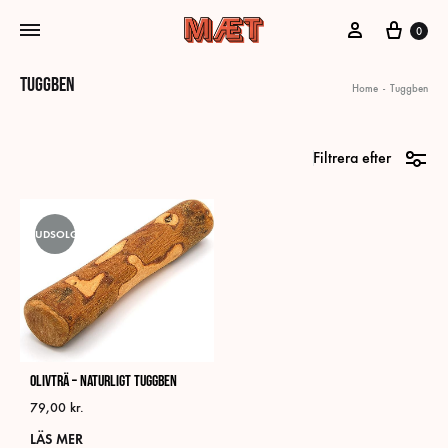
Mitt konto
Vagn
0
Tuggben
Home
-
Tuggben
Filtrera efter
UDSOLGT
Olivträ – naturligt tuggben
79,00
kr.
LÄS MER